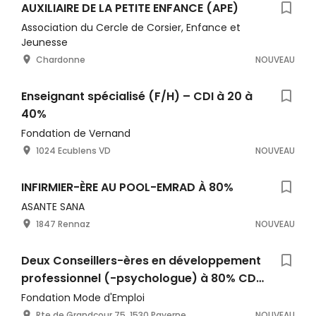
AUXILIAIRE DE LA PETITE ENFANCE (APE)
Association du Cercle de Corsier, Enfance et
Jeunesse
Chardonne
NOUVEAU
Enseignant spécialisé (F/H) – CDI à 20 à
40%
Fondation de Vernand
1024 Ecublens VD
NOUVEAU
INFIRMIER-ÈRE AU POOL-EMRAD À 80%
ASANTE SANA
1847 Rennaz
NOUVEAU
Deux Conseillers-ères en développement
professionnel (-psychologue) à 80% CDM
jusqu'au 31.12.2026
Fondation Mode d'Emploi
Rte de Grandcour 75, 1530 Payerne
NOUVEAU