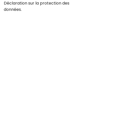
Déclaration sur la
protection des
données
.
Contact
Carrière
CGV
Protection des données
Mentions légales