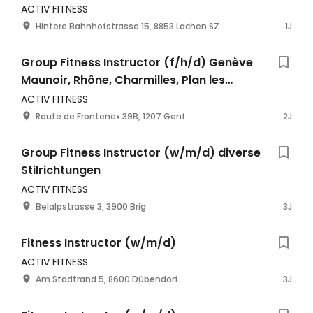
ACTIV FITNESS
Hintere Bahnhofstrasse 15, 8853 Lachen SZ
1J
Group Fitness Instructor (f/h/d) Genève
Maunoir, Rhône, Charmilles, Plan les
Ouates, Eaux-Vives, Pont-Rouge
ACTIV FITNESS
Route de Frontenex 39B, 1207 Genf
2J
Group Fitness Instructor (w/m/d) diverse
Stilrichtungen
ACTIV FITNESS
Belalpstrasse 3, 3900 Brig
3J
Fitness Instructor (w/m/d)
ACTIV FITNESS
Am Stadtrand 5, 8600 Dübendorf
3J