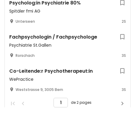
Psycholog:in Psychiatrie 80%
Spitäler fmi AG
Unterseen
2S
Fachpsychologin / Fachpsychologe
Psychiatrie St.Gallen
Rorschach
3S
Co-Leitende:r Psychotherapeut:in
WePractice
Weststrasse 9, 3005 Bern
3S
de 2 pages