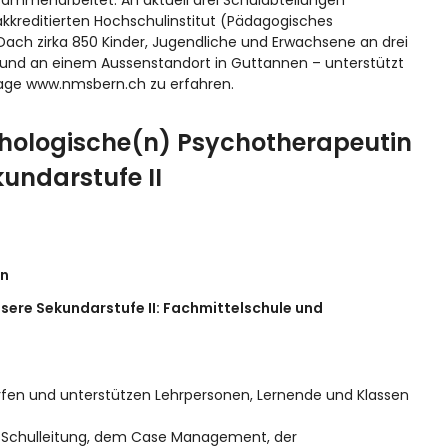
zusammenarbeitet. An aktuell drei Schulabteilungen
kreditierten Hochschulinstitut (Pädagogisches
ach zirka 850 Kinder, Jugendliche und Erwachsene an drei
und an einem Aussenstandort in Guttannen – unterstützt
page
www.nmsbern.ch
zu erfahren.
hologische(n) Psychotherapeutin
undarstufe II
en
nsere Sekundarstufe II: Fachmittelschule und
fen und unterstützen Lehrpersonen, Lernende und Klassen
r Schulleitung, dem Case Management, der