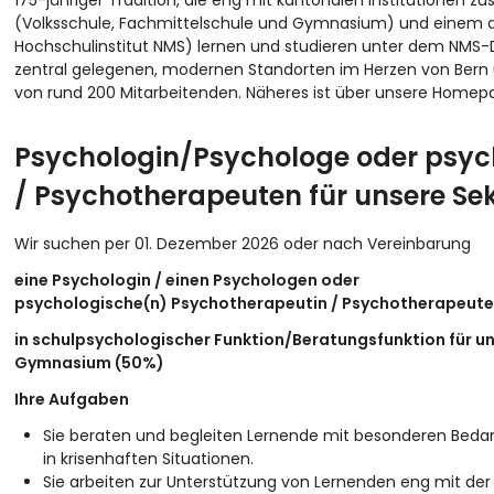
175-jähriger Tradition, die eng mit kantonalen Institutionen 
(Volksschule, Fachmittelschule und Gymnasium) und einem ak
Hochschulinstitut NMS) lernen und studieren unter dem NMS-D
zentral gelegenen, modernen Standorten im Herzen von Bern 
von rund 200 Mitarbeitenden. Näheres ist über unsere Home
Psychologin/Psychologe oder psyc
/ Psychotherapeuten für unsere Sek
Wir suchen per 01. Dezember 2026 oder nach Vereinbarung
eine Psychologin / einen Psychologen oder
psychologische(n) Psychotherapeutin / Psychotherapeut
i
n schulpsychologischer Funktion/Beratungsfunktion
für u
Gymnasium (50%)
Ihre Aufgaben
Sie beraten und begleiten Lernende mit besonderen Bedar
in krisenhaften Situationen.
Sie arbeiten zur Unterstützung von Lernenden eng mit de