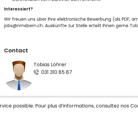
Interessiert?
Wir freuen uns über Ihre elektronische Bewerbung (als PDF, 
jobs@nmsbern.ch
. Auskünfte zur Stelle erteilt Ihnen gerne Tob
Contact
Tobias Löhrer
031 310 85 87
NMS Bern
service possible. Pour plus d’informations, consultez nos
Con
https://www.nmsbern.ch