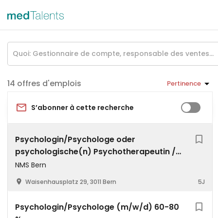
offres d'emplois
Pertinence
S’abonner à cette recherche
Psychologin/Psychologe oder
psychologische(n) Psychotherapeutin /
Psychotherapeuten für unsere
NMS Bern
Sekundarstufe II
Waisenhausplatz 29, 3011 Bern
5J
Psychologin/Psychologe (m/w/d) 60-80