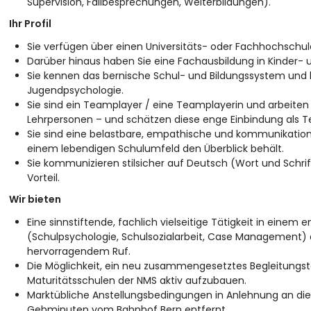
Supervision, Fallbesprechungen, Weiterbildungen).
Ihr Profil
Sie verfügen über einen Universitäts- oder Fachhochschula
Darüber hinaus haben Sie eine Fachausbildung in Kinder-
Sie kennen das bernische Schul- und Bildungssystem und 
Jugendpsychologie.
Sie sind ein Teamplayer / eine Teamplayerin und arbeite
Lehrpersonen – und schätzen diese enge Einbindung als Tei
Sie sind eine belastbare, empathische und kommunikations
einem lebendigen Schulumfeld den Überblick behält.
Sie kommunizieren stilsicher auf Deutsch (Wort und Schrif
Vorteil.
Wir bieten
Eine sinnstiftende, fachlich vielseitige Tätigkeit in einem
(Schulpsychologie, Schulsozialarbeit, Case Management) a
hervorragendem Ruf.
Die Möglichkeit, ein neu zusammengesetztes Begleitung
Maturitätsschulen der NMS aktiv aufzubauen.
Marktübliche Anstellungsbedingungen in Anlehnung an die 
Gehminuten vom Bahnhof Bern entfernt.