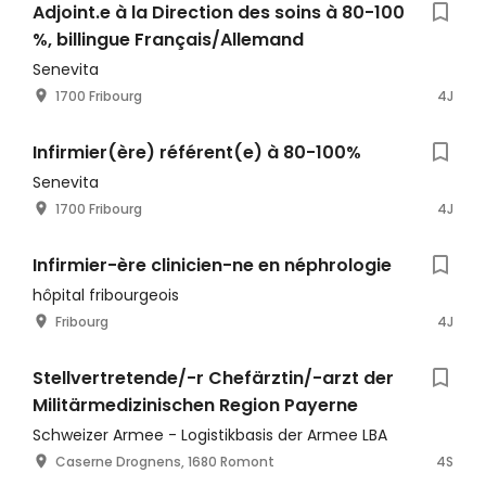
Adjoint.e à la Direction des soins à 80-100
%, billingue Français/Allemand
Senevita
1700 Fribourg
4J
Infirmier(ère) référent(e) à 80-100%
Senevita
1700 Fribourg
4J
Infirmier-ère clinicien-ne en néphrologie
hôpital fribourgeois
Fribourg
4J
Stellvertretende/-r Chefärztin/-arzt der
Militärmedizinischen Region Payerne
Schweizer Armee - Logistikbasis der Armee LBA
Caserne Drognens, 1680 Romont
4S