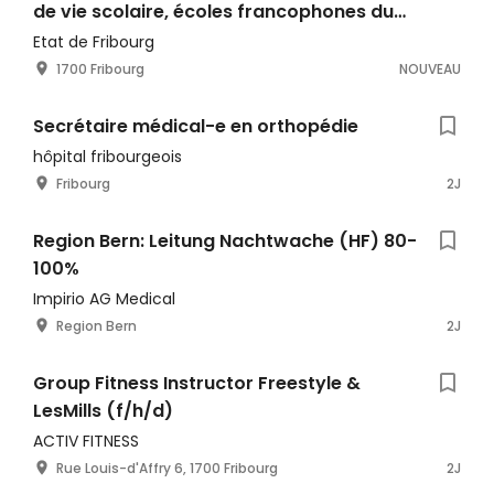
de vie scolaire, écoles francophones du
canton, 1H-11H
Etat de Fribourg
1700 Fribourg
NOUVEAU
Secrétaire médical-e en orthopédie
hôpital fribourgeois
Fribourg
2J
Region Bern: Leitung Nachtwache (HF) 80-
100%
Impirio AG Medical
Region Bern
2J
Group Fitness Instructor Freestyle &
LesMills (f/h/d)
ACTIV FITNESS
Rue Louis-d'Affry 6, 1700 Fribourg
2J