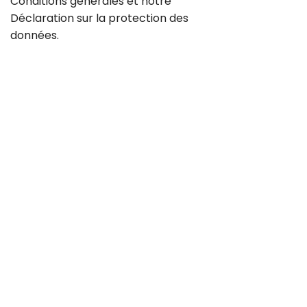
Conditions générales
et notre
Déclaration sur la
protection des
données
.
Contact
Carrière
CGV