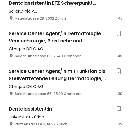
Dentalassistentin EFZ Schwerpunkt
Rezeption | 100% | 8032 Zürich
SailerClinic AG
Heuelstrasse 28, 8032 Zürich
4J
Service Center Agent/in Dermatologie,
Venenchirurgie, Plastische und
Ästhetische Chirurgie
Clinique DELC AG
Solothurnstrasse 65, 2540 Grenchen
4S
Service Center Agent/in mit Funktion als
Stellvertretende Leitung Dermatologie,
Venenchirurgie, Plastische und
Clinique DELC AG
Ästhetische Chirurgie
Solothurnstrasse 65, 2540 Grenchen
3S
Dentalassistent:in
Universität Zürich
Plattenstrasse 11, 8032 Zürich
3S