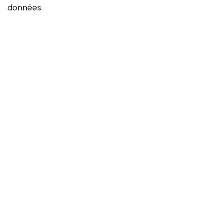
données
.
Contact
Carrière
CGV
Protection des données
Mentions légales