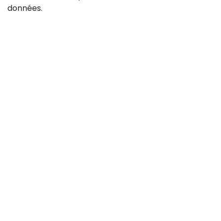
données
.
Contact
Carrière
CGV
Protection des données
Mentions légales