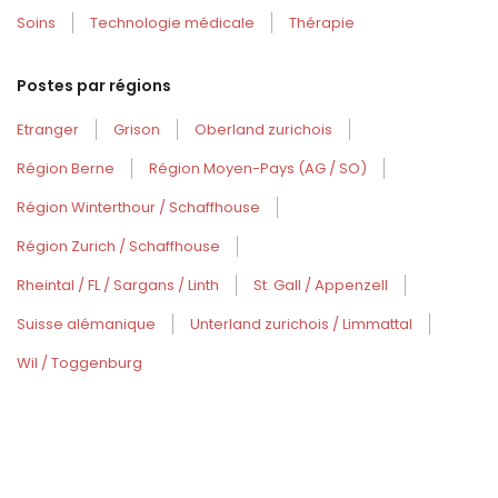
Soins
Technologie médicale
Thérapie
Postes par régions
Etranger
Grison
Oberland zurichois
Région Berne
Région Moyen-Pays (AG / SO)
Région Winterthour / Schaffhouse
Région Zurich / Schaffhouse
Rheintal / FL / Sargans / Linth
St. Gall / Appenzell
Suisse alémanique
Unterland zurichois / Limmattal
Wil / Toggenburg