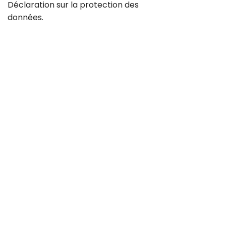
Déclaration sur la
protection des
données
.
Contact
Carrière
CGV
Protection des données
Mentions légales