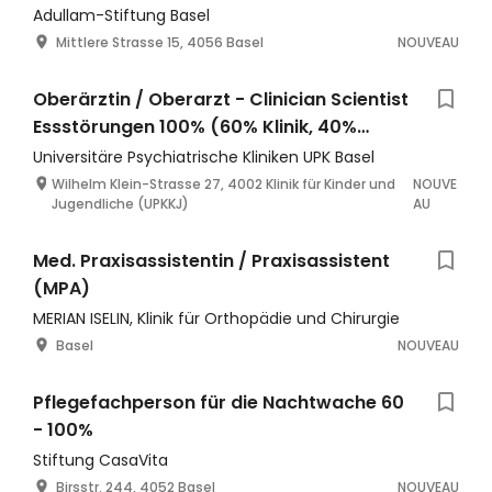
Adullam-Stiftung Basel
Mittlere Strasse 15, 4056 Basel
NOUVEAU
Oberärztin / Oberarzt - Clinician Scientist
Essstörungen 100% (60% Klinik, 40%
Forschung)
Universitäre Psychiatrische Kliniken UPK Basel
Wilhelm Klein-Strasse 27, 4002 Klinik für Kinder und
NOUVE
Jugendliche (UPKKJ)
AU
Med. Praxisassistentin / Praxisassistent
(MPA)
MERIAN ISELIN, Klinik für Orthopädie und Chirurgie
Basel
NOUVEAU
Pflegefachperson für die Nachtwache 60
- 100%
Stiftung CasaVita
Birsstr. 244, 4052 Basel
NOUVEAU