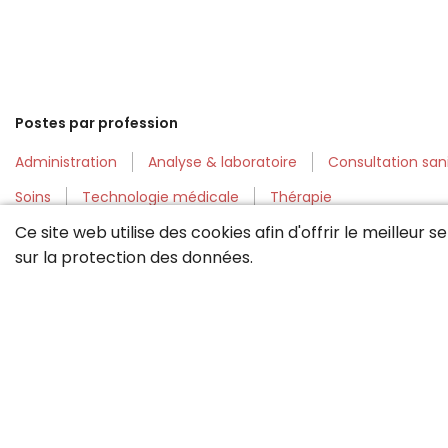
Postes par profession
Administration
Analyse & laboratoire
Consultation sani
Soins
Technologie médicale
Thérapie
Ce site web utilise des cookies afin d'offrir le meilleur 
Postes par régions
sur la
protection des données
.
Grison
Haut-Valais
Région Bâle
Région Moyen-Pays
St. Gall / Appenzell
Suisse alémanique
Thurgovie / La