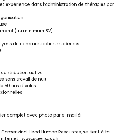
et expérience dans l’administration de thérapies par
organisation
use
llemand (au minimum B2)
es moyens de communication modernes
e
 contribution active
s sans travail de nuit
e 50 ans révolus
sionnelles
sier complet avec photo par e-mail à
ole Camenzind, Head Human Resources, se tient à ta
e internet : www.sciensus.ch