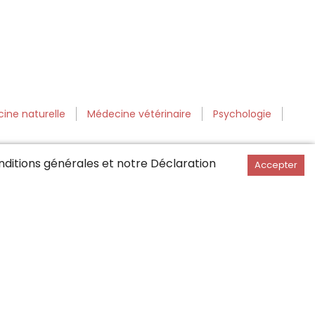
ine naturelle
Médecine vétérinaire
Psychologie
ditions générales
et notre Déclaration
Accepter
affhouse
Rheintal / FL / Sargans / Linth
ggenburg