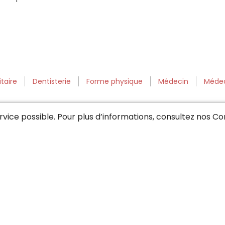
taire
Dentisterie
Forme physique
Médecin
Médec
service possible. Pour plus d’informations, consultez nos
Con
 (AG / SO)
Région Neuchâtel / Jura
Région Zurich / Sch
c de Constance
Unterland zurichois / Limmattal
Wil / To