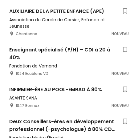
AUXILIAIRE DE LA PETITE ENFANCE (APE)
Association du Cercle de Corsier, Enfance et
Jeunesse
Chardonne
NOUVEAU
Enseignant spécialisé (F/H) – CDI à 20 à
40%
Fondation de Vernand
1024 Ecublens VD
NOUVEAU
INFIRMIER-ÈRE AU POOL-EMRAD À 80%
ASANTE SANA
1847 Rennaz
NOUVEAU
Deux Conseillers-ères en développement
professionnel (-psychologue) à 80% CDM
jusqu'au 31.12.2026
Fondation Mode d'Emploi