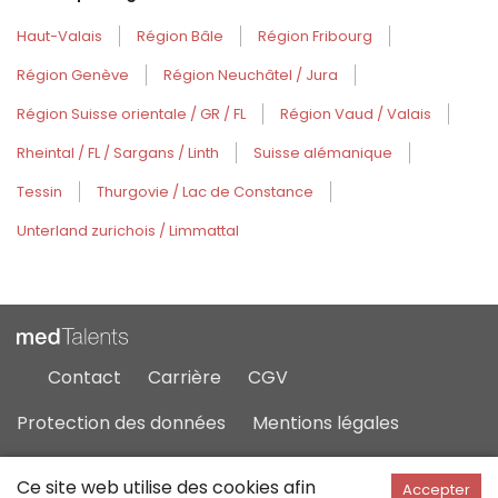
Haut-Valais
Région Bâle
Région Fribourg
Région Genève
Région Neuchâtel / Jura
Région Suisse orientale / GR / FL
Région Vaud / Valais
Rheintal / FL / Sargans / Linth
Suisse alémanique
Tessin
Thurgovie / Lac de Constance
Unterland zurichois / Limmattal
Contact
Carrière
CGV
Protection des données
Mentions légales
Plan du site
Ce site web utilise des cookies afin
Accepter