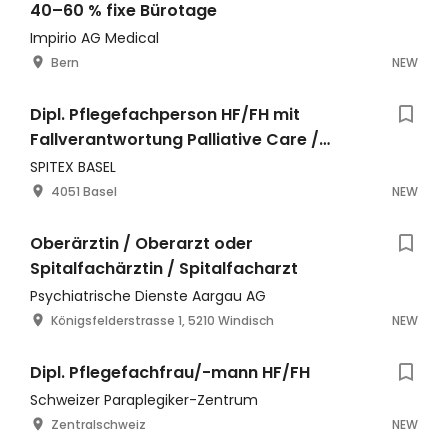
40–60 % fixe Bürotage
Impirio AG Medical
Bern
NEW
Dipl. Pflegefachperson HF/FH mit
Fallverantwortung Palliative Care /
Onkologie, 50 % oder nach Abspr
SPITEX BASEL
4051 Basel
NEW
Oberärztin / Oberarzt oder
Spitalfachärztin / Spitalfacharzt
Psychiatrische Dienste Aargau AG
Königsfelderstrasse 1, 5210 Windisch
NEW
Dipl. Pflegefachfrau/-mann HF/FH
Schweizer Paraplegiker-Zentrum
Zentralschweiz
NEW