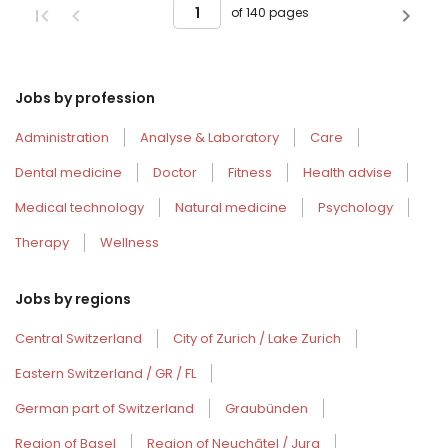
of 140 pages
Jobs by profession
Administration
Analyse & Laboratory
Care
Dental medicine
Doctor
Fitness
Health advise
Medical technology
Natural medicine
Psychology
Therapy
Wellness
Jobs by regions
Central Switzerland
City of Zurich / Lake Zurich
Eastern Switzerland / GR / FL
German part of Switzerland
Graubünden
Region of Basel
Region of Neuchâtel / Jura