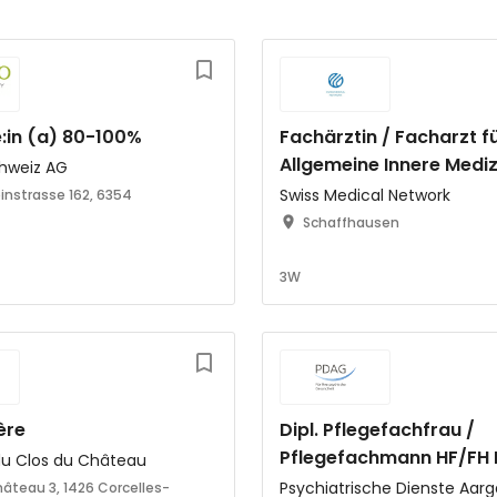
in (a) 80-100%
Fachärztin / Facharzt f
Allgemeine Innere Mediz
hweiz AG
100%
Swiss Medical Network
instrasse 162, 6354
Schaffhausen
3W
ère
Dipl. Pflegefachfrau /
Pflegefachmann HF/FH K
du Clos du Château
für Forensische Psychia
Psychiatrische Dienste Aar
âteau 3, 1426 Corcelles-