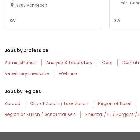
Prés-Conc
8708 Männedorf
3W
3W
Jobs by profession
Administration
Analyse & Laboratory
Care
Dental 
Veterinary medicine
Wellness
Jobs by regions
Abroad
City of Zurich / Lake Zurich
Region of Basel
Region of Zurich / Schaffhausen
Rheintal / FL / Sargans / 