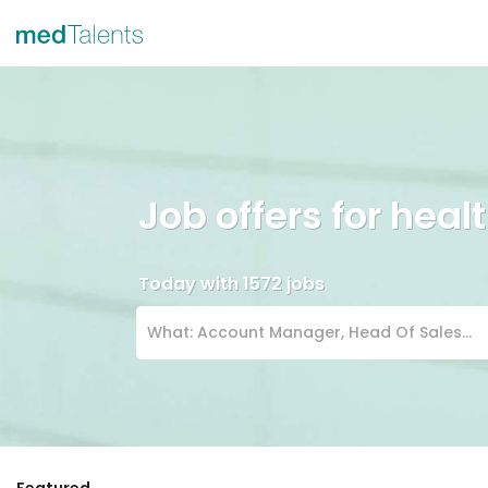
Job offers for heal
Today with 1572 jobs