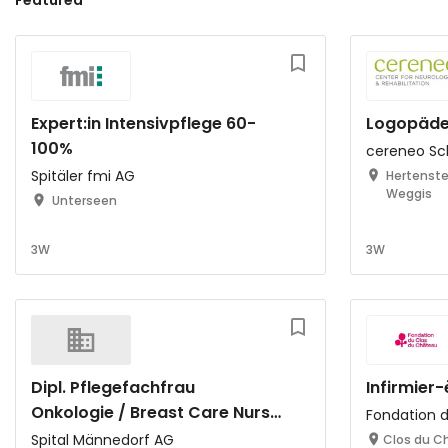
Featured
Expert:in Intensivpflege 60-
Logopäde:
100%
cereneo Sc
Spitäler fmi AG
Hertenste
Weggis
Unterseen
3W
3W
Dipl. Pflegefachfrau
Infirmier-
Onkologie / Breast Care Nurse
Fondation 
50-80% (m/w/d)
Spital Männedorf AG
Clos du Ch