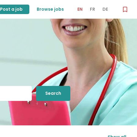
Post a job
Browse jobs
EN
FR
DE
Search