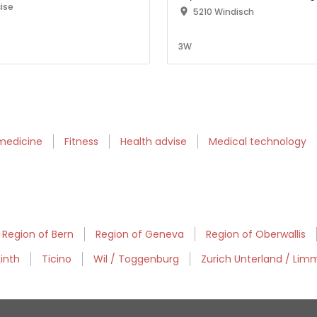
ise
5210 Windisch
3W
medicine
Fitness
Health advise
Medical technology
Region of Bern
Region of Geneva
Region of Oberwallis
Linth
Ticino
Wil / Toggenburg
Zurich Unterland / Lim