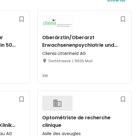
Show all
ür
Oberärztin/Oberarzt
in 50 -
Erwachsenenpsychiatrie und
Psychotherapie (m/w/d)
Clienia Littenheid AG
Dorfstrasse 1, 5630 Muri
3W
Optométriste de recherche
linik
clinique
trie
gau AG
Asile des aveugles