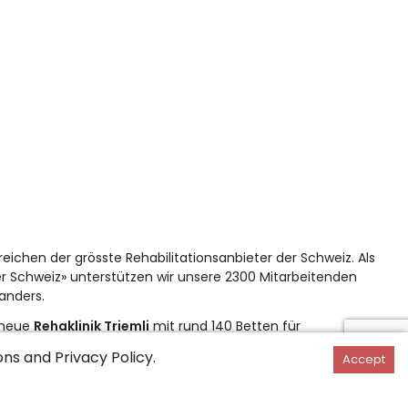
eichen der grösste Rehabilitationsanbieter der Schweiz. Als
er Schweiz» unterstützen wir unsere 2300 Mitarbeitenden
anders.
e neue
Rehaklinik Triemli
mit rund 140 Betten für
sche, kardiologische und pulmonale Rehabilitation sowie
ons
and
Privacy Policy
.
Accept
l Zürich Triemli mit 32 Betten startet bereits im Februar