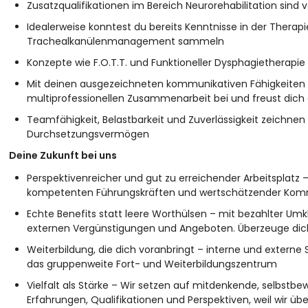
Zusatzqualifikationen im Bereich Neurorehabilitation sind v
Idealerweise konntest du bereits Kenntnisse in der Therap
Trachealkanülenmanagement sammeln
Konzepte wie F.O.T.T. und Funktioneller Dysphagietherapie 
Mit deinen ausgezeichneten kommunikativen Fähigkeiten trä
multiprofessionellen Zusammenarbeit bei und freust dic
Teamfähigkeit, Belastbarkeit und Zuverlässigkeit zeichne
Durchsetzungsvermögen
Deine Zukunft bei uns
Perspektivenreicher und gut zu erreichender Arbeitsplatz –
kompetenten Führungskräften und wertschätzender Kom
Echte Benefits statt leere Worthülsen – mit bezahlter Umk
externen Vergünstigungen und Angeboten.
Überzeuge dic
Weiterbildung, die dich voranbringt – interne und exter
das gruppenweite Fort- und Weiterbildungszentrum
Vielfalt als Stärke – Wir setzen auf mitdenkende, selbstbe
Erfahrungen, Qualifikationen und Perspektiven, weil wir übe