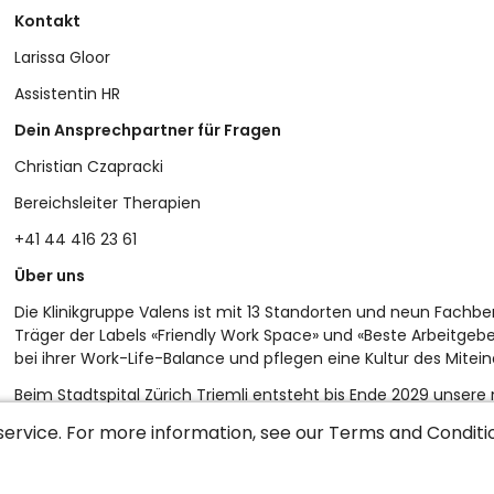
Kontakt
Larissa Gloor
Assistentin HR
Dein Ansprechpartner für Fragen
Christian Czapracki
Bereichsleiter Therapien
+41 44 416 23 61
Über uns
Die Klinikgruppe Valens ist mit 13 Standorten und neun Fachber
Träger der Labels «Friendly Work Space» und «Beste Arbeitgeb
bei ihrer Work-Life-Balance und pflegen eine Kultur des Mitein
Beim Stadtspital Zürich Triemli entsteht bis Ende 2029 unser
neurologische, muskuloskelettale, internistische und onkologi
service. For more information, see our
Terms and Conditi
Früh-/Überwachungsrehabilitation. Der Vorbetrieb im Stadtspita
2027.