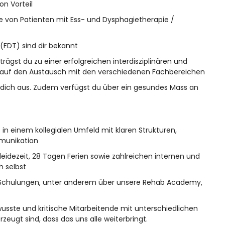
on Vorteil
ie von Patienten mit Ess- und Dysphagietherapie /
(FDT) sind dir bekannt
gst du zu einer erfolgreichen interdisziplinären und
h auf den Austausch mit den verschiedenen Fachbereichen
n dich aus. Zudem verfügst du über ein gesundes Mass an
 in einem kollegialen Umfeld mit klaren Strukturen,
munikation
leidezeit, 28 Tagen Ferien sowie zahlreichen internen und
h selbst
ne Schulungen, unter anderem über unsere Rehab Academy,
wusste und kritische Mitarbeitende mit unterschiedlichen
rzeugt sind, dass das uns alle weiterbringt.