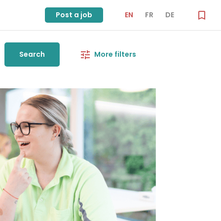
Post a job
EN
FR
DE
Search
More filters