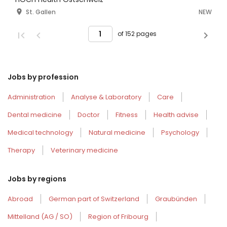
St. Gallen
NEW
of 152 pages
Jobs by profession
Administration
Analyse & Laboratory
Care
Dental medicine
Doctor
Fitness
Health advise
Medical technology
Natural medicine
Psychology
Therapy
Veterinary medicine
Jobs by regions
Abroad
German part of Switzerland
Graubünden
Mittelland (AG / SO)
Region of Fribourg