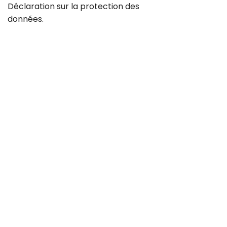
Déclaration sur la
protection des
données
.
Contact
Carrière
CGV
Protection des données
Mentions légales