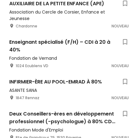
AUXILIAIRE DE LA PETITE ENFANCE (APE)
Association du Cercle de Corsier, Enfance et
Jeunesse
Chardonne
NOUVEAU
Enseignant spécialisé (F/H) – CDI à 20 à
40%
Fondation de Vernand
1024 Ecublens VD
NOUVEAU
INFIRMIER-ÈRE AU POOL-EMRAD À 80%
ASANTE SANA
1847 Rennaz
NOUVEAU
Deux Conseillers-ères en développement
professionnel (-psychologue) à 80% CDM
jusqu'au 31.12.2026
Fondation Mode d'Emploi
Rte de Grandcour 75, 1530 Payerne
NOUVEAU