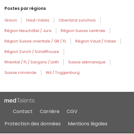
Postes par régions
Grison
Haut-Valais
Oberland zurichois
Région Neuchâtel / Jura
Région Suisse centrale
Région Suisse orientale / GR / FL
Région Vaud / Valais
Région Zurich / Schaffhouse
Rheintal / FL / Sargans / Linth
Suisse alémanique
Suisse romande
Wil / Toggenburg
Contact
Carrière
CGV
Protection des données
Mentions légales