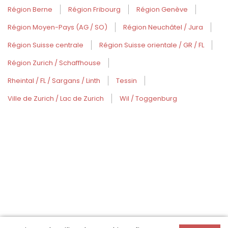
Région Berne
Région Fribourg
Région Genève
Région Moyen-Pays (AG / SO)
Région Neuchâtel / Jura
Région Suisse centrale
Région Suisse orientale / GR / FL
Région Zurich / Schaffhouse
Rheintal / FL / Sargans / Linth
Tessin
Ville de Zurich / Lac de Zurich
Wil / Toggenburg