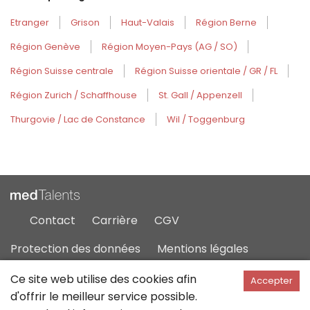
Etranger
Grison
Haut-Valais
Région Berne
Région Genève
Région Moyen-Pays (AG / SO)
Région Suisse centrale
Région Suisse orientale / GR / FL
Région Zurich / Schaffhouse
St. Gall / Appenzell
Thurgovie / Lac de Constance
Wil / Toggenburg
Contact
Carrière
CGV
Protection des données
Mentions légales
Plan du site
Ce site web utilise des cookies afin
Accepter
d'offrir le meilleur service possible.