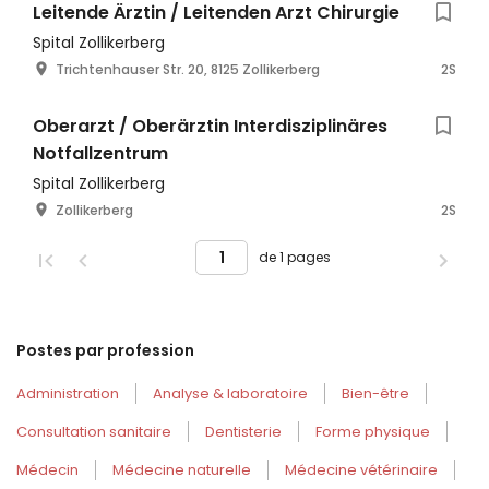
Leitende Ärztin / Leitenden Arzt Chirurgie
Spital Zollikerberg
Trichtenhauser Str. 20, 8125 Zollikerberg
2S
Oberarzt / Oberärztin Interdisziplinäres
Notfallzentrum
Spital Zollikerberg
Zollikerberg
2S
de 1 pages
Postes par profession
Administration
Analyse & laboratoire
Bien-être
Consultation sanitaire
Dentisterie
Forme physique
Médecin
Médecine naturelle
Médecine vétérinaire