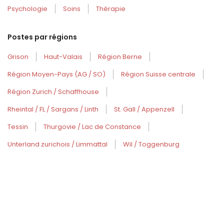
Psychologie
Soins
Thérapie
Postes par régions
Grison
Haut-Valais
Région Berne
Région Moyen-Pays (AG / SO)
Région Suisse centrale
Région Zurich / Schaffhouse
Rheintal / FL / Sargans / Linth
St. Gall / Appenzell
Tessin
Thurgovie / Lac de Constance
Unterland zurichois / Limmattal
Wil / Toggenburg