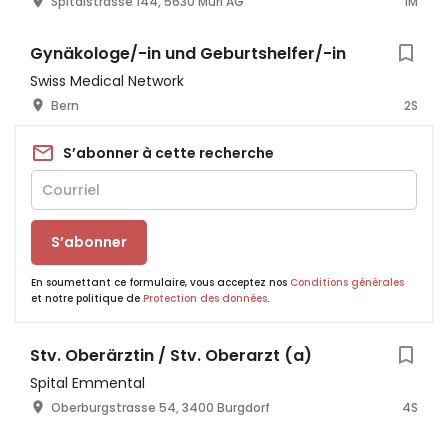
Spitalstrasse 144, 5630 Muri AG
1M
Gynäkologe/-in und Geburtshelfer/-in
Swiss Medical Network
Bern
2S
S’abonner à cette recherche
S’abonner
En soumettant ce formulaire, vous acceptez nos
Conditions générales
et notre politique de
Protection des données
.
Stv. Oberärztin / Stv. Oberarzt (a)
Spital Emmental
Oberburgstrasse 54, 3400 Burgdorf
4S