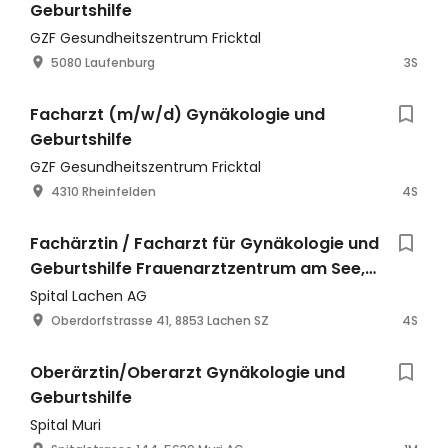
Geburtshilfe
GZF Gesundheitszentrum Fricktal
5080 Laufenburg
3S
Facharzt (m/w/d) Gynäkologie und
Geburtshilfe
GZF Gesundheitszentrum Fricktal
4310 Rheinfelden
4S
Fachärztin / Facharzt für Gynäkologie und
Geburtshilfe Frauenarztzentrum am See,
Pfäffikon SZ 60% - 100%
Spital Lachen AG
Oberdorfstrasse 41, 8853 Lachen SZ
4S
Oberärztin/Oberarzt Gynäkologie und
Geburtshilfe
Spital Muri