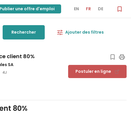
Publier une offre d'emploi
EN
FR
DE
Rechercher
Ajouter des filtres
ce client 80%
ales SA
Postuler en ligne
4J
ient 80%