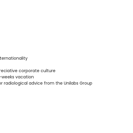
ternationality
reciative corporate culture
5-weeks vacation
or radiological advice from the Unilabs Group