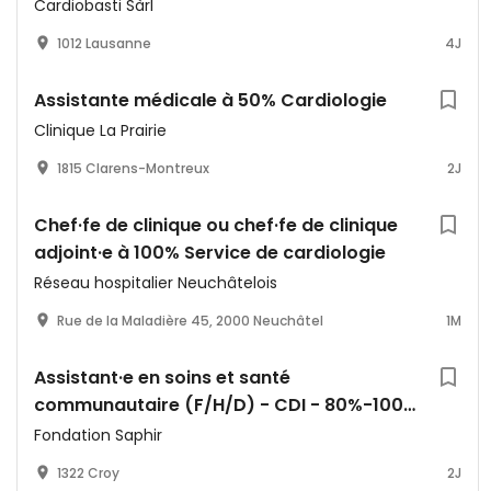
Cardiobasti Sàrl
1012 Lausanne
4J
Assistante médicale à 50% Cardiologie
Clinique La Prairie
1815 Clarens-Montreux
2J
Chef·fe de clinique ou chef·fe de clinique
adjoint·e à 100% Service de cardiologie
Réseau hospitalier Neuchâtelois
Rue de la Maladière 45, 2000 Neuchâtel
1M
Assistant·e en soins et santé
communautaire (F/H/D) - CDI - 80%-100%
- EMS Contesse à Croy
Fondation Saphir
1322 Croy
2J