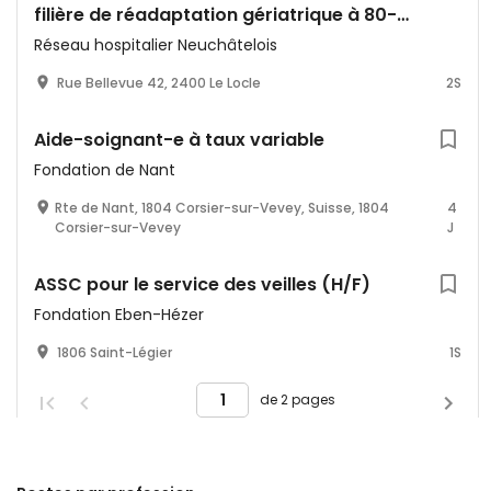
filière de réadaptation gériatrique à 80-
100% (possibilité de job sharing)
Réseau hospitalier Neuchâtelois
Rue Bellevue 42, 2400 Le Locle
2S
Aide-soignant-e à taux variable
Fondation de Nant
Rte de Nant, 1804 Corsier-sur-Vevey, Suisse, 1804
4
Corsier-sur-Vevey
J
ASSC pour le service des veilles (H/F)
Fondation Eben-Hézer
1806 Saint-Légier
1S
de 2 pages