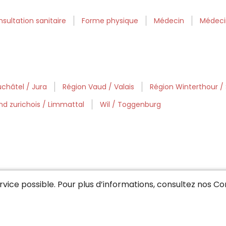
sultation sanitaire
Forme physique
Médecin
Médeci
châtel / Jura
Région Vaud / Valais
Région Winterthour /
nd zurichois / Limmattal
Wil / Toggenburg
service possible. Pour plus d’informations, consultez nos
Con