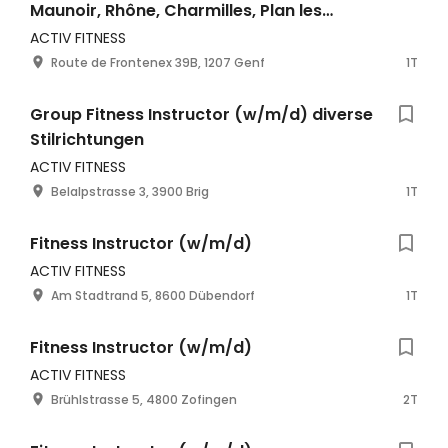
Maunoir, Rhône, Charmilles, Plan les
Ouates, Eaux-Vives, Pont-Rouge
ACTIV FITNESS
Route de Frontenex 39B, 1207 Genf
1T
Group Fitness Instructor (w/m/d) diverse
Stilrichtungen
ACTIV FITNESS
Belalpstrasse 3, 3900 Brig
1T
Fitness Instructor (w/m/d)
ACTIV FITNESS
Am Stadtrand 5, 8600 Dübendorf
1T
Fitness Instructor (w/m/d)
ACTIV FITNESS
Brühlstrasse 5, 4800 Zofingen
2T