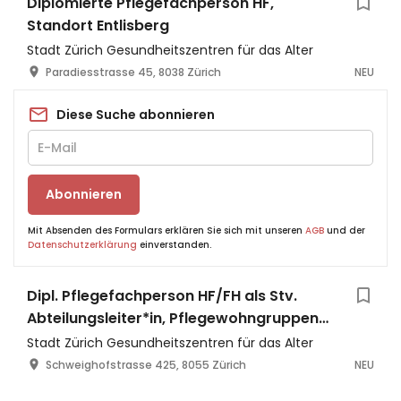
Diplomierte Pflegefachperson HF,
Standort Entlisberg
Stadt Zürich Gesundheitszentren für das Alter
Paradiesstrasse 45, 8038 Zürich
NEU
Diese Suche abonnieren
Abonnieren
Mit Absenden des Formulars erklären Sie sich mit unseren
AGB
und der
Datenschutzerklärung
einverstanden.
Dipl. Pflegefachperson HF/FH als Stv.
Abteilungsleiter*in, Pflegewohngruppen
Triemlipark 1 und 2
Stadt Zürich Gesundheitszentren für das Alter
Schweighofstrasse 425, 8055 Zürich
NEU