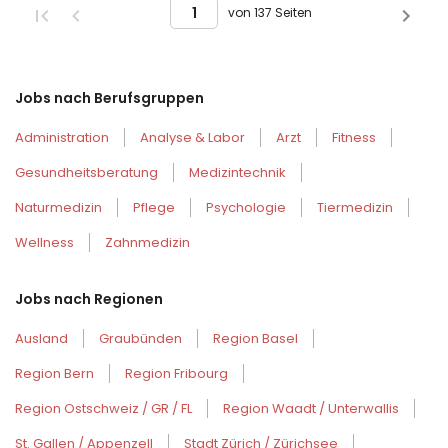
von 137 Seiten
Jobs nach Berufsgruppen
Administration
Analyse & Labor
Arzt
Fitness
Gesundheitsberatung
Medizintechnik
Naturmedizin
Pflege
Psychologie
Tiermedizin
Wellness
Zahnmedizin
Jobs nach Regionen
Ausland
Graubünden
Region Basel
Region Bern
Region Fribourg
Region Ostschweiz / GR / FL
Region Waadt / Unterwallis
St. Gallen / Appenzell
Stadt Zürich / Zürichsee