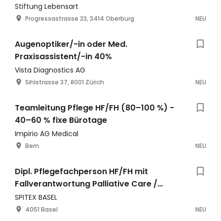
Stiftung Lebensart
Progressastrasse 23, 3414 Oberburg
NEU
Augenoptiker/-in oder Med.
Praxisassistent/-in 40%
Vista Diagnostics AG
Sihlstrasse 37, 8001 Zürich
NEU
Teamleitung Pflege HF/FH (80–100 %) -
40–60 % fixe Bürotage
Impirio AG Medical
Bern
NEU
Dipl. Pflegefachperson HF/FH mit
Fallverantwortung Palliative Care /
Onkologie, 50 % oder nach Abspr
SPITEX BASEL
4051 Basel
NEU