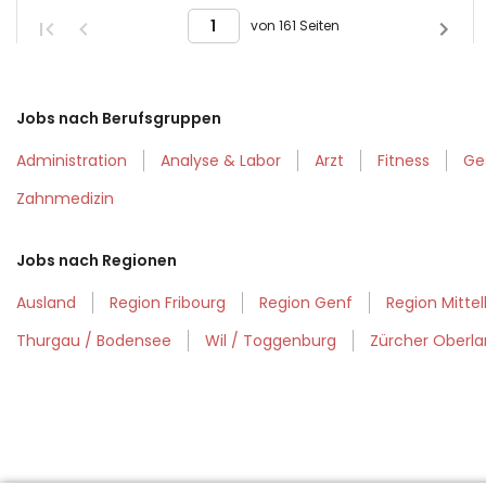
von 161 Seiten
Jobs nach Berufsgruppen
Administration
Analyse & Labor
Arzt
Fitness
Ge
Zahnmedizin
Jobs nach Regionen
Ausland
Region Fribourg
Region Genf
Region Mitte
Thurgau / Bodensee
Wil / Toggenburg
Zürcher Oberl