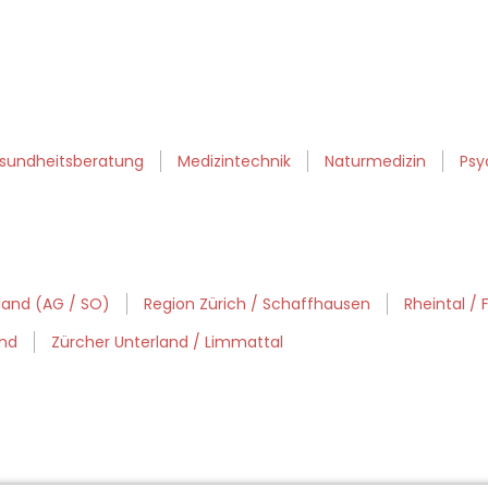
sundheitsberatung
Medizintechnik
Naturmedizin
Psy
lland (AG / SO)
Region Zürich / Schaffhausen
Rheintal / 
and
Zürcher Unterland / Limmattal