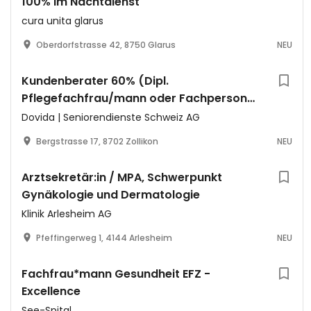
100% im Nachtdienst
cura unita glarus
Oberdorfstrasse 42, 8750 Glarus
NEU
Kundenberater 60% (Dipl.
Pflegefachfrau/mann oder Fachperson
Gesundheit), Mo-Fr zu Bürozeiten
Dovida | Seniorendienste Schweiz AG
Bergstrasse 17, 8702 Zollikon
NEU
Arztsekretär:in / MPA, Schwerpunkt
Gynäkologie und Dermatologie
Klinik Arlesheim AG
Pfeffingerweg 1, 4144 Arlesheim
NEU
Fachfrau*mann Gesundheit EFZ -
Excellence
See-Spital