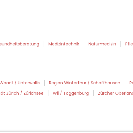
sundheitsberatung
Medizintechnik
Naturmedizin
Pfl
Waadt / Unterwallis
Region Winterthur / Schaffhausen
R
dt Zürich / Zürichsee
Wil / Toggenburg
Zürcher Oberlan