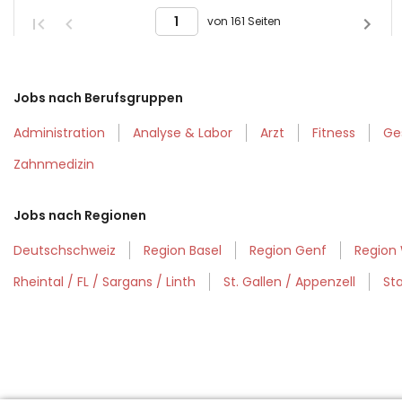
von 161 Seiten
Jobs nach Berufsgruppen
Administration
Analyse & Labor
Arzt
Fitness
Ge
Zahnmedizin
Jobs nach Regionen
Deutschschweiz
Region Basel
Region Genf
Region 
Rheintal / FL / Sargans / Linth
St. Gallen / Appenzell
Sta