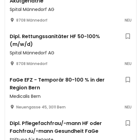
Akutgeriatrie
Spital Männedorf AG
8708 Männedorf
NEU
Dipl. Rettungssanitäter HF 50-100%
(m/w/d)
Spital Männedorf AG
8708 Männedorf
NEU
FaGe EFZ - Temporär 80-100 % in der
Region Bern
Medicalis Bern
Neuengasse 45, 3011 Bern
NEU
Dipl. Pflegefachfrau/-mann HF oder
Fachfrau/-mann Gesundheit FaGe
Stiftung für Betagte