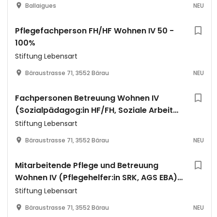
Ballaigues
NEU
Pflegefachperson FH/HF Wohnen IV 50 -
100%
Stiftung Lebensart
Bäraustrasse 71, 3552 Bärau
NEU
Fachpersonen Betreuung Wohnen IV
(Sozialpädagog:in HF/FH, Soziale Arbeit
FH, FaBe EFZ) 60-100%
Stiftung Lebensart
Bäraustrasse 71, 3552 Bärau
NEU
Mitarbeitende Pflege und Betreuung
Wohnen IV (Pflegehelfer:in SRK, AGS EBA)
40-100%
Stiftung Lebensart
Bäraustrasse 71, 3552 Bärau
NEU