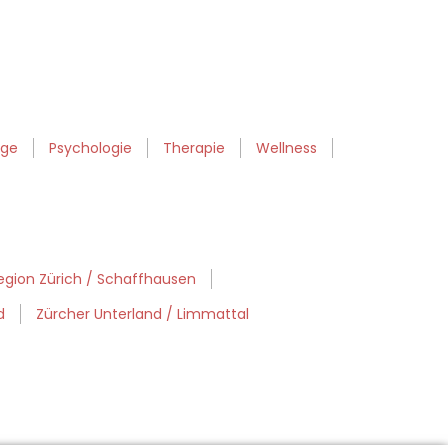
ege
Psychologie
Therapie
Wellness
egion Zürich / Schaffhausen
d
Zürcher Unterland / Limmattal