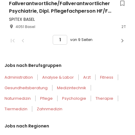
Fallverantwortliche/Fallverantwortlicher
Psychiatrie, Dipl. Pflegefachperson HF/FH
(a)
SPITEX BASEL
4051 Basel
2T
von 9 Seiten
Jobs nach Berufsgruppen
Administration
Analyse & Labor
Arzt
Fitness
Gesundheitsberatung
Medizintechnik
Naturmedizin
Pflege
Psychologie
Therapie
Tiermedizin
Zahnmedizin
Jobs nach Regionen