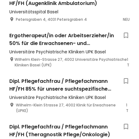
HF/FH (Augenklinik Ambulatorium)
Universitätsspital Basel
Petersgraben 4, 4031 Petersgraben 4
NEU
Ergotherapeut/in oder Arbeitserzieher/in
50% für die Erwachsenen- und
Jugendforensik
Universitäre Psychiatrische Kliniken UPK Basel
Wilhelm Klein-Strasse 27, 4002 Universitäre Psychiatrische
1
Kliniken Basel (UPK)
T
Dipl. Pflegefachfrau / Pflegefachmann
HF/FH 85% für unsere suchtspezifische
stationäre Akutabteilung
Universitäre Psychiatrische Kliniken UPK Basel
Wilhelm-Klein Strasse 27, 4002 Klinik für Erwachsene
1
(UPKE)
T
Dipl. Pflegefachfrau / Pflegefachmann
HF/FH (Theragnostik Pflege/Onkologie)