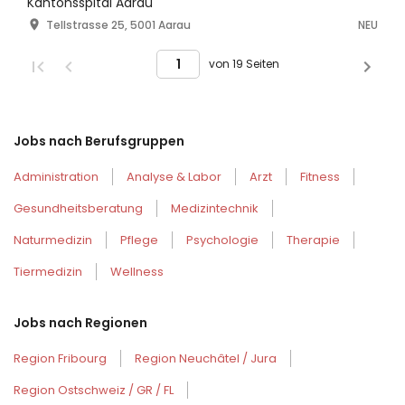
Kantonsspital Aarau
Tellstrasse 25, 5001 Aarau
NEU
von 19 Seiten
Jobs nach Berufsgruppen
Administration
Analyse & Labor
Arzt
Fitness
Gesundheitsberatung
Medizintechnik
Naturmedizin
Pflege
Psychologie
Therapie
Tiermedizin
Wellness
Jobs nach Regionen
Region Fribourg
Region Neuchâtel / Jura
Region Ostschweiz / GR / FL