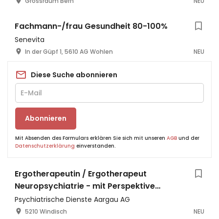
Grossraum Bern
NEU
Fachmann-/frau Gesundheit 80-100%
Senevita
In der Güpf 1, 5610 AG Wohlen
NEU
Diese Suche abonnieren
Abonnieren
Mit Absenden des Formulars erklären Sie sich mit unseren
AGB
und der
Datenschutzerklärung
einverstanden.
Ergotherapeutin / Ergotherapeut
Neuropsychiatrie - mit Perspektive
Tiergestützte Therapie
Psychiatrische Dienste Aargau AG
5210 Windisch
NEU