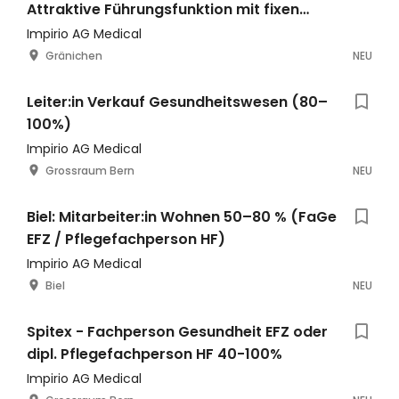
Attraktive Führungsfunktion mit fixen
Bürotagen
Impirio AG Medical
Gränichen
NEU
Leiter:in Verkauf Gesundheitswesen (80–
100%)
Impirio AG Medical
Grossraum Bern
NEU
Biel: Mitarbeiter:in Wohnen 50–80 % (FaGe
EFZ / Pflegefachperson HF)
Impirio AG Medical
Biel
NEU
Spitex - Fachperson Gesundheit EFZ oder
dipl. Pflegefachperson HF 40-100%
Impirio AG Medical