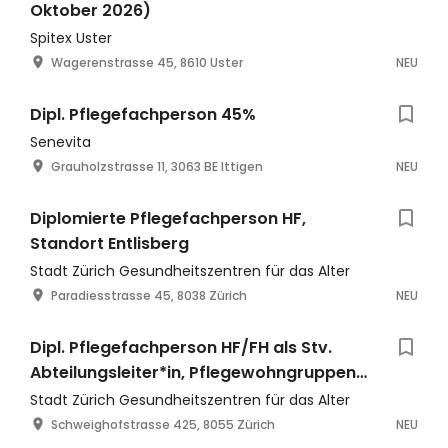
Oktober 2026)
Spitex Uster
Wagerenstrasse 45, 8610 Uster
NEU
Dipl. Pflegefachperson 45%
Senevita
Grauholzstrasse 11, 3063 BE Ittigen
NEU
Diplomierte Pflegefachperson HF,
Standort Entlisberg
Stadt Zürich Gesundheitszentren für das Alter
Paradiesstrasse 45, 8038 Zürich
NEU
Dipl. Pflegefachperson HF/FH als Stv.
Abteilungsleiter*in, Pflegewohngruppen
Triemlipark 1 und 2
Stadt Zürich Gesundheitszentren für das Alter
Schweighofstrasse 425, 8055 Zürich
NEU