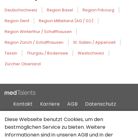
Deutschschweiz
Region Basel
Region Fribourg
Region Genf
Region Mittelland (AG / SO)
Region Winterthur / Schaffhausen
Region Zürich / Schaffhausen
St. Gallen / Appenzell
Tessin
Thurgau / Bodensee
Westschweiz
Zürcher Oberland
Kontakt
Karriere
AGB
Datenschutz
Impressum
Sitemap
Diese Webseite benutzt Cookies, um den
bestmöglichen Service zu bieten. Weitere
Informationen sind in unseren
AGB
und in der