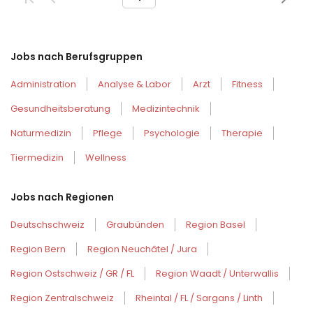
Jobs nach Berufsgruppen
Administration
Analyse & Labor
Arzt
Fitness
Gesundheitsberatung
Medizintechnik
Naturmedizin
Pflege
Psychologie
Therapie
Tiermedizin
Wellness
Jobs nach Regionen
Deutschschweiz
Graubünden
Region Basel
Region Bern
Region Neuchâtel / Jura
Region Ostschweiz / GR / FL
Region Waadt / Unterwallis
Region Zentralschweiz
Rheintal / FL / Sargans / Linth