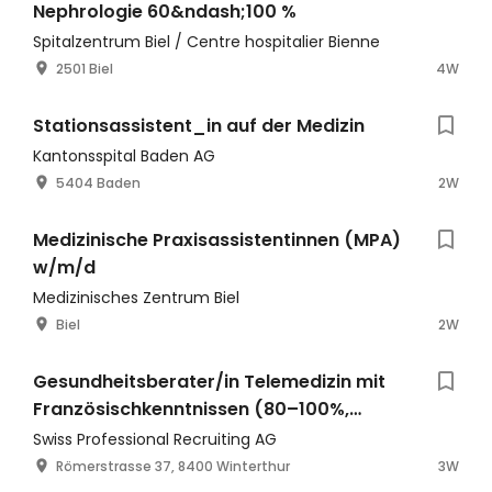
Nephrologie 60&ndash;100 %
Spitalzentrum Biel / Centre hospitalier Bienne
2501 Biel
4W
Stationsassistent_in auf der Medizin
Kantonsspital Baden AG
5404 Baden
2W
Medizinische Praxisassistentinnen (MPA)
w/m/d
Medizinisches Zentrum Biel
Biel
2W
Gesundheitsberater/in Telemedizin mit
Französischkenntnissen (80–100%,
m/w/d)
Swiss Professional Recruiting AG
Römerstrasse 37, 8400 Winterthur
3W