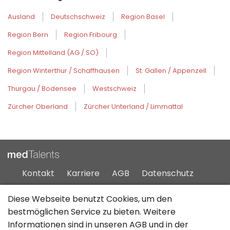
Ausland
Deutschschweiz
Region Basel
Region Bern
Region Fribourg
Region Mittelland (AG / SO)
Region Winterthur / Schaffhausen
St. Gallen / Appenzell
Thurgau / Bodensee
Westschweiz
Zürcher Oberland
Zürcher Unterland / Limmattal
Kontakt
Karriere
AGB
Datenschutz
Impressum
Sitemap
Diese Webseite benutzt Cookies, um den
bestmöglichen Service zu bieten. Weitere
Informationen sind in unseren
AGB
und in der