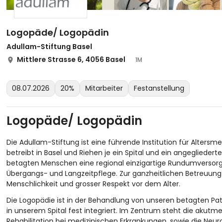
Logopäde/ Logopädin
Adullam-Stiftung Basel
Mittlere Strasse 6, 4056 Basel
1M
08.07.2026
20%
Mitarbeiter
Festanstellung
Logopäde/ Logopädin
Die Adullam-Stiftung ist eine führende Institution für Altersm
betreibt in Basel und Riehen je ein Spital und ein angeglieder
betagten Menschen eine regional einzigartige Rundumversorgun
Übergangs- und Langzeitpflege. Zur ganzheitlichen Betreuung
Menschlichkeit und grosser Respekt vor dem Alter.
Die Logopädie ist in der Behandlung von unseren betagten Pat
in unserem Spital fest integriert. Im Zentrum steht die akutm
Rehabilitation bei medizinischen Erkrankungen, sowie die Neuro