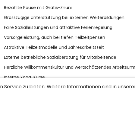
Bezahlte Pause mit Gratis-Znüni
Grosszügige Unterstützung bei externen Weiterbildungen
Faire Sozialleistungen und attraktive Ferienregelung
Vorsorgeleistung, auch bei tiefen Teilzeitpensen
Attraktive Teilzeitmodelle und Jahresarbeitszeit
Externe betriebliche Sozialberatung für Mitarbeitende
Herzliche Willkommenskultur und wertschätzendes Arbeitsum
Interne Yoga-Kurse
 Service zu bieten. Weitere Informationen sind in unser
Kontakt
Tammy Nagel
Spezialistin Rekrutierung und Projekte
+41 61 266 65 44