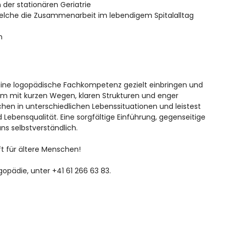
n der stationären Geriatrie
elche die Zusammenarbeit im lebendigem Spitalalltag
n
 deine logopädische Fachkompetenz gezielt einbringen und
eam mit kurzen Wegen, klaren Strukturen und enger
hen in unterschiedlichen Lebenssituationen und leistest
d Lebensqualität. Eine sorgfältige Einführung, gegenseitige
ns selbstverständlich.
ft für ältere Menschen!
gopädie, unter +41 61 266 63 83.