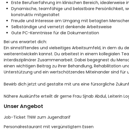
Erste Berufserfahrung im klinischen Bereich, idealerweise i
Dynamische, teamfähige und belastbare Persönlichkeit, w
konstruktiv mitgestaltet
Freude und Interesse am Umgang mit betagten Mensche
Selbständige und vernetzt denkende Arbeitsweise
Gute PC-Kenntnisse für die Dokumentation
Bei uns erwartet dich:
Ein sinnstiftendes und vielseitiges Arbeitsumfeld, in dem du
weiterentwickeln kannst. Du arbeitest in einem kollegialen T
interdisziplinärer Zusammenarbeit. Dabei begegnest du Mensc
einen wichtigen Beitrag zu ihrer Behandlung, Rehabilitation un
Unterstützung und ein wertschätzendes Miteinander sind für u
Bewirb dich jetzt und gestalte mit uns eine fürsorgliche Zukun
Nähere Auskünfte erteilt dir gerne Frau Sjnab Abdul, Leiterin Lo
Unser Angebot
Job-Ticket TNW zum Jugendtarif
Personalrestaurant mit vergünstigtem Essen