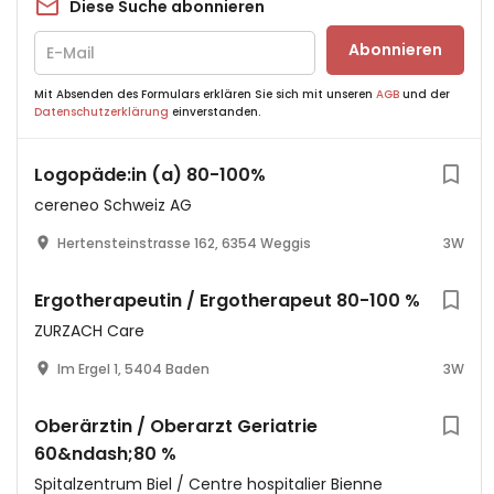
Diese Suche abonnieren
Abonnieren
Mit Absenden des Formulars erklären Sie sich mit unseren
AGB
und der
Datenschutzerklärung
einverstanden.
Logopäde:in (a) 80-100%
cereneo Schweiz AG
Hertensteinstrasse 162, 6354 Weggis
3W
Ergotherapeutin / Ergotherapeut 80-100 %
ZURZACH Care
Im Ergel 1, 5404 Baden
3W
Oberärztin / Oberarzt Geriatrie
60&ndash;80 %
Spitalzentrum Biel / Centre hospitalier Bienne