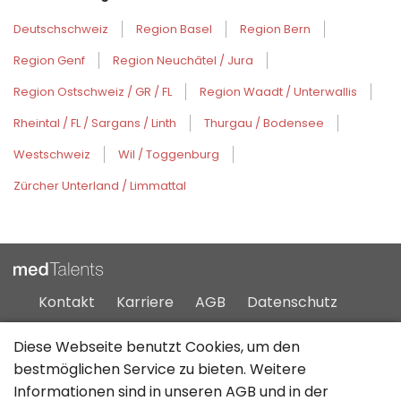
Deutschschweiz
Region Basel
Region Bern
Region Genf
Region Neuchâtel / Jura
Region Ostschweiz / GR / FL
Region Waadt / Unterwallis
Rheintal / FL / Sargans / Linth
Thurgau / Bodensee
Westschweiz
Wil / Toggenburg
Zürcher Unterland / Limmattal
Kontakt
Karriere
AGB
Datenschutz
Impressum
Sitemap
Diese Webseite benutzt Cookies, um den
bestmöglichen Service zu bieten. Weitere
Informationen sind in unseren
AGB
und in der