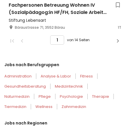
Fachpersonen Betreuung Wohnen IV
(Sozialpädagog:in HF/FH, Soziale Arbeit
FH, FaBe EFZ) 60-100%
Stiftung Lebensart
Bäraustrasse 71, 3552 Bärau
1T
von 14 Seiten
Jobs nach Berufsgruppen
Administration
Analyse & Labor
Fitness
Gesundheitsberatung
Medizintechnik
Naturmedizin
Pflege
Psychologie
Therapie
Tiermedizin
Wellness
Zahnmedizin
Jobs nach Regionen