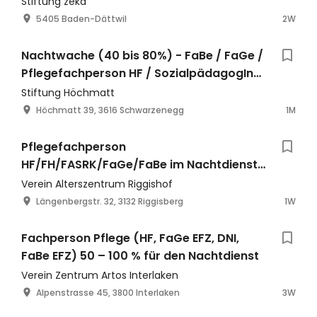
Stiftung zeka
5405 Baden-Dättwil
2W
Nachtwache (40 bis 80%) - FaBe / FaGe /
Pflegefachperson HF / SozialpädagogIn
HF
Stiftung Höchmatt
Höchmatt 39, 3616 Schwarzenegg
1M
Pflegefachperson
HF/FH/FASRK/FaGe/FaBe im Nachtdienst
(40 - 80%)
Verein Alterszentrum Riggishof
Längenbergstr. 32, 3132 Riggisberg
1W
Fachperson Pflege (HF, FaGe EFZ, DNI,
FaBe EFZ) 50 – 100 % für den Nachtdienst
Verein Zentrum Artos Interlaken
Alpenstrasse 45, 3800 Interlaken
3W