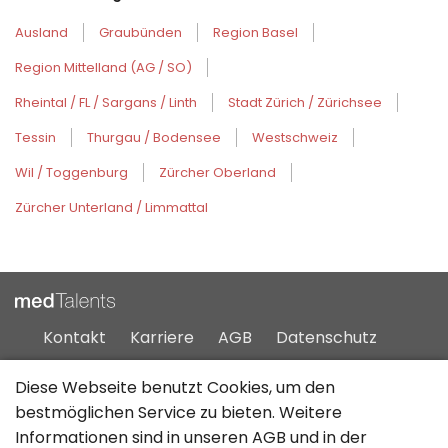
Ausland
Graubünden
Region Basel
Region Mittelland (AG / SO)
Rheintal / FL / Sargans / Linth
Stadt Zürich / Zürichsee
Tessin
Thurgau / Bodensee
Westschweiz
Wil / Toggenburg
Zürcher Oberland
Zürcher Unterland / Limmattal
Kontakt
Karriere
AGB
Datenschutz
Impressum
Sitemap
Diese Webseite benutzt Cookies, um den
bestmöglichen Service zu bieten. Weitere
Informationen sind in unseren
AGB
und in der