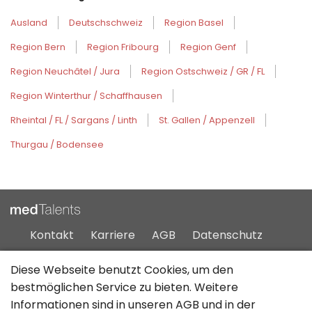
Ausland
Deutschschweiz
Region Basel
Region Bern
Region Fribourg
Region Genf
Region Neuchâtel / Jura
Region Ostschweiz / GR / FL
Region Winterthur / Schaffhausen
Rheintal / FL / Sargans / Linth
St. Gallen / Appenzell
Thurgau / Bodensee
Kontakt
Karriere
AGB
Datenschutz
Impressum
Sitemap
Diese Webseite benutzt Cookies, um den
bestmöglichen Service zu bieten. Weitere
Informationen sind in unseren
AGB
und in der