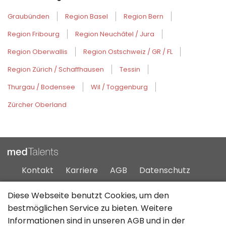
Graubünden
Region Basel
Region Bern
Region Fribourg
Region Neuchâtel / Jura
Region Oberwallis
Region Ostschweiz / GR / FL
Region Zürich / Schaffhausen
Tessin
Thurgau / Bodensee
Wil / Toggenburg
Zürcher Oberland
Kontakt
Karriere
AGB
Datenschutz
Impressum
Sitemap
Diese Webseite benutzt Cookies, um den
bestmöglichen Service zu bieten. Weitere
Informationen sind in unseren
AGB
und in der