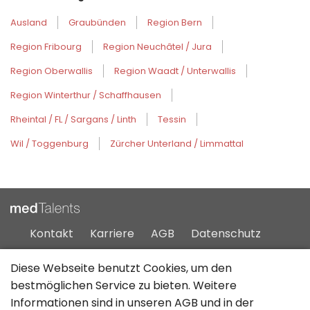
Ausland
Graubünden
Region Bern
Region Fribourg
Region Neuchâtel / Jura
Region Oberwallis
Region Waadt / Unterwallis
Region Winterthur / Schaffhausen
Rheintal / FL / Sargans / Linth
Tessin
Wil / Toggenburg
Zürcher Unterland / Limmattal
Kontakt
Karriere
AGB
Datenschutz
Impressum
Sitemap
Diese Webseite benutzt Cookies, um den
bestmöglichen Service zu bieten. Weitere
Informationen sind in unseren
AGB
und in der