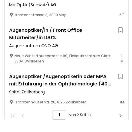
Mc Optik (Schweiz) AG
Kantonsstrasse 3, 3930 Visp
6T
Augenoptiker/in / Front Office
Mitarbeiter/in 100%
Augenzentrum ONO AG
Neue Winterthurerstrasse 99, Einkaufszentrum Glatt,
1
8304 Wallisellen
M
Augenoptiker /Augenoptikerin oder MPA
mit Erfahrung in der Ophthalmologie (40-
80 %)
Spital Zollikerberg
Trichtenhauser Str. 20, 8125 Zollikerberg
1M
von 2 Seiten