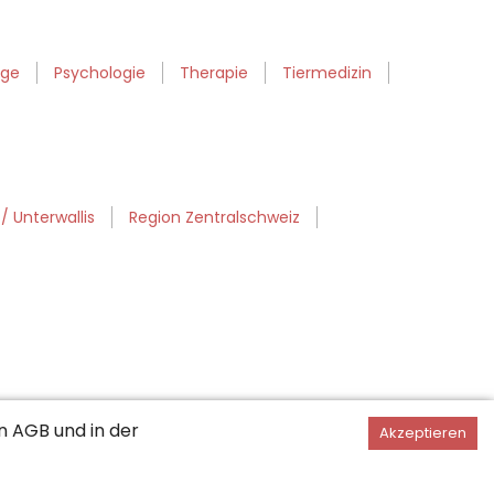
ege
Psychologie
Therapie
Tiermedizin
 Unterwallis
Region Zentralschweiz
en
AGB
und in der
Akzeptieren