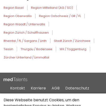
Region Basel
Region Mittelland (AG / SO)
Region Oberwallis
Region Ostschweiz / GR / FL
Region Waadt / Unterwallis
Region Zürich / Schaffhausen
Rheintal / FL / Sargans / Linth
Stadt Zürich / Zürichsee
Tessin
Thurgau / Bodensee
Wil / Toggenburg
Zürcher Unterland / Limmattal
Kontakt
Karriere
AGB
Datenschutz
Impressum
Sitemap
Diese Webseite benutzt Cookies, um den
bestmöglichen Service zu bieten. Weitere