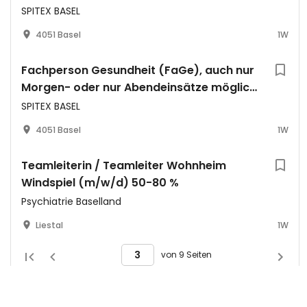
SPITEX BASEL
4051 Basel
1W
Fachperson Gesundheit (FaGe), auch nur
Morgen- oder nur Abendeinsätze möglich
(a)
SPITEX BASEL
4051 Basel
1W
Teamleiterin / Teamleiter Wohnheim
Windspiel (m/w/d) 50-80 %
Psychiatrie Baselland
Liestal
1W
von 9 Seiten