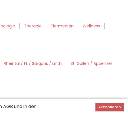
chologie
Therapie
Tiermedizin
Wellness
Rheintal / FL / Sargans / Linth
St. Gallen / Appenzell
en
AGB
und in der
Akzeptieren