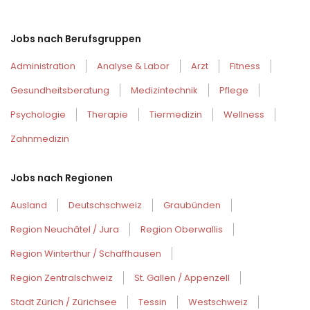
Jobs nach Berufsgruppen
Administration
Analyse & Labor
Arzt
Fitness
Gesundheitsberatung
Medizintechnik
Pflege
Psychologie
Therapie
Tiermedizin
Wellness
Zahnmedizin
Jobs nach Regionen
Ausland
Deutschschweiz
Graubünden
Region Neuchâtel / Jura
Region Oberwallis
Region Winterthur / Schaffhausen
Region Zentralschweiz
St. Gallen / Appenzell
Stadt Zürich / Zürichsee
Tessin
Westschweiz