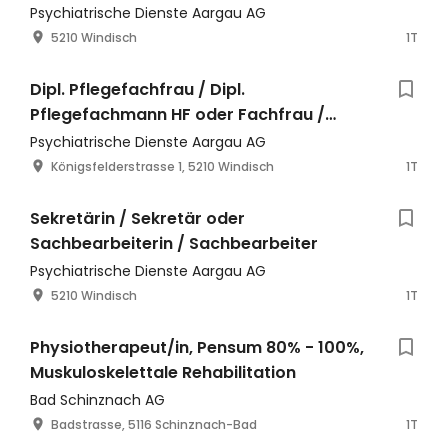
Psychiatrische Dienste Aargau AG
5210 Windisch
1T
Dipl. Pflegefachfrau / Dipl.
Pflegefachmann HF oder Fachfrau /
Fachmann Gesundheit EFZ für den Aufwa
Psychiatrische Dienste Aargau AG
Königsfelderstrasse 1, 5210 Windisch
1T
Sekretärin / Sekretär oder
Sachbearbeiterin / Sachbearbeiter
Psychiatrische Dienste Aargau AG
5210 Windisch
1T
Physiotherapeut/in, Pensum 80% - 100%,
Muskuloskelettale Rehabilitation
Bad Schinznach AG
Badstrasse, 5116 Schinznach-Bad
1T