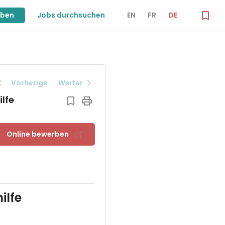
iben
Jobs durchsuchen
EN
FR
DE
Vorherige
Weiter
lfe
Online bewerben
ilfe