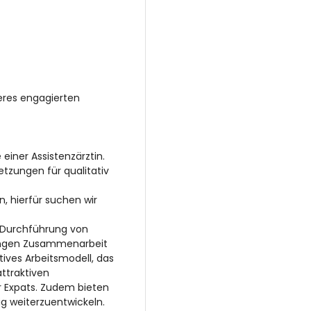
seres engagierten
einer Assistenzärztin.
tzungen für qualitativ
 hierfür suchen wir
er Durchführung von
d engen Zusammenarbeit
tives Arbeitsmodell, das
attraktiven
er Expats. Zudem bieten
ig weiterzuentwickeln.