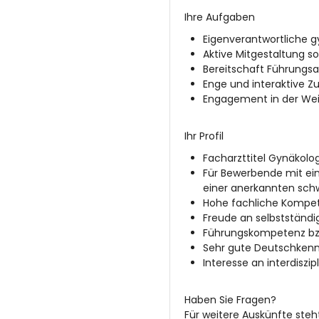
Ihre Aufgaben
Eigenverantwortliche g
Aktive Mitgestaltung s
Bereitschaft Führung
Enge und interaktive Z
Engagement in der Weit
Ihr Profil
Facharzttitel Gynäkolo
Für Bewerbende mit ein
einer anerkannten sch
Hohe fachliche Kompe
Freude an selbstständ
Führungskompetenz bzw.
Sehr gute Deutschkenntn
Interesse an interdisz
Haben Sie Fragen?
Für weitere Auskünfte steh