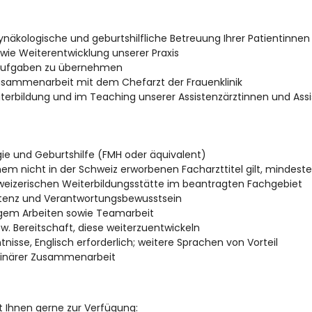
ynäkologische und geburtshilfliche Betreuung Ihrer Patientinnen
owie Weiterentwicklung unserer Praxis
saufgaben zu übernehmen
usammenarbeit mit dem Chefarzt der Frauenklinik
erbildung und im Teaching unserer Assistenzärztinnen und Assi
gie und Geburtshilfe (FMH oder äquivalent)
em nicht in der Schweiz erworbenen Facharzttitel gilt, mindeste
weizerischen Weiterbildungsstätte im beantragten Fachgebiet
tenz und Verantwortungsbewusstsein
igem Arbeiten sowie Teamarbeit
 Bereitschaft, diese weiterzuentwickeln
isse, Englisch erforderlich; weitere Sprachen von Vorteil
iplinärer Zusammenarbeit
t Ihnen gerne zur Verfügung: