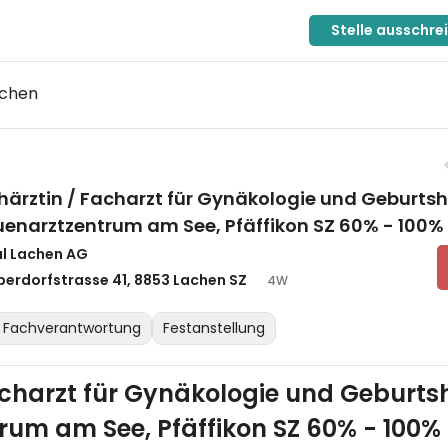
Stelle ausschre
uchen
härztin / Facharzt für Gynäkologie und Geburtshi
uenarztzentrum am See, Pfäffikon SZ 60% - 100%
al Lachen AG
erdorfstrasse 41, 8853 Lachen SZ
4W
Fachverantwortung
Festanstellung
charzt für Gynäkologie und Geburtsh
rum am See, Pfäffikon SZ 60% - 100%