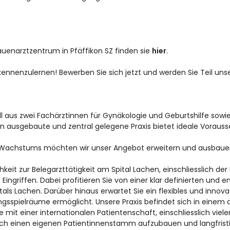
Frauenarztzentrum in Pfäffikon SZ finden sie
hier
.
 kennenzulernen! Bewerben Sie sich jetzt und werden Sie Teil un
 aus zwei Fachärztinnen für Gynäkologie und Geburtshilfe sowie 
 ausgebaute und zentral gelegene Praxis bietet ideale Vorausse
Wachstums möchten wir unser Angebot erweitern und ausbauen,
hkeit zur Belegarzttätigkeit am Spital Lachen, einschliesslich d
Eingriffen. Dabei profitieren Sie von einer klar definierten un
itals Lachen. Darüber hinaus erwartet Sie ein flexibles und innova
ungsspielräume ermöglicht. Unsere Praxis befindet sich in einem 
 mit einer internationalen Patientenschaft, einschliesslich viel
 sich einen eigenen Patientinnenstamm aufzubauen und langfrist