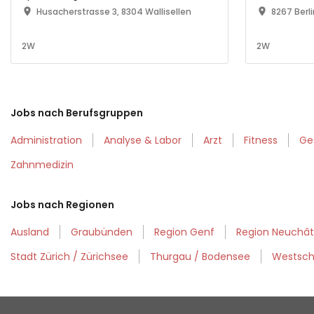
(30-100%
Husacherstrasse 3, 8304 Wallisellen
8267 Berl
2W
2W
Jobs nach Berufsgruppen
Administration
Analyse & Labor
Arzt
Fitness
Ge
Zahnmedizin
Jobs nach Regionen
Ausland
Graubünden
Region Genf
Region Neuchâte
Stadt Zürich / Zürichsee
Thurgau / Bodensee
Westsch