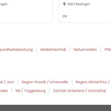
)
100%)
ingen
8267 Berlingen
2W
sundheitsberatung
Medizintechnik
Naturmedizin
Pfl
l / Jura
Region Waadt / Unterwallis
Region Winterthur 
weiz
Wil / Toggenburg
Zürcher Unterland / Limmattal