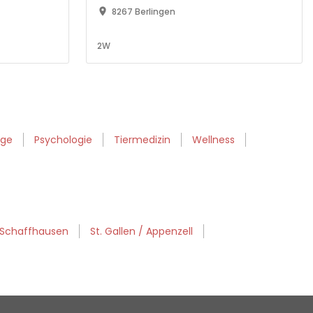
geschützter Wohnbereich
8267 Berlingen
2W
ege
Psychologie
Tiermedizin
Wellness
/ Schaffhausen
St. Gallen / Appenzell