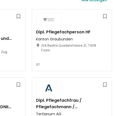
Alle anzeigen
Dipl. Pflegefachperson HF
 und
Kanton Graubünden
JVA Realta Quaderstrasse 21, 7408
Cazis
n Zug
3T
Dipl. Pflegefachfrau /
DNII
Pflegefachmann /
(30-
Pflegefachperson Altenpflege
Tertianum AG