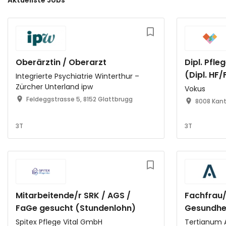
Aktuellste Jobs
Oberärztin / Oberarzt
Dipl. Pfl
(Dipl. HF
Integrierte Psychiatrie Winterthur –
Zürcher Unterland ipw
Temporä
Vokus
Feldeggstrasse 5, 8152 Glattbrugg
8008 Kant
3T
3T
Mitarbeitende/r SRK / AGS /
Fachfrau
FaGe gesucht (Stundenlohn)
Gesundhei
geschütz
Spitex Pflege Vital GmbH
Tertianum 