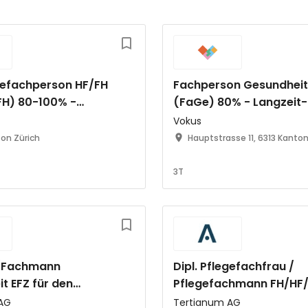
egefachperson HF/FH
Fachperson Gesundheit
/FH) 80-100% -
(FaGe) 80% - Langzeit-
r
Übergangspflege
Vokus
on Zürich
Hauptstrasse 11, 6313 Kanto
3T
/Fachmann
Dipl. Pflegefachfrau /
t EFZ für den
Pflegefachmann FH/HF/
ten Wohnbereich
für die Langzeitpflege 
AG
Tertianum AG